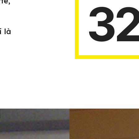
te,
3
i là