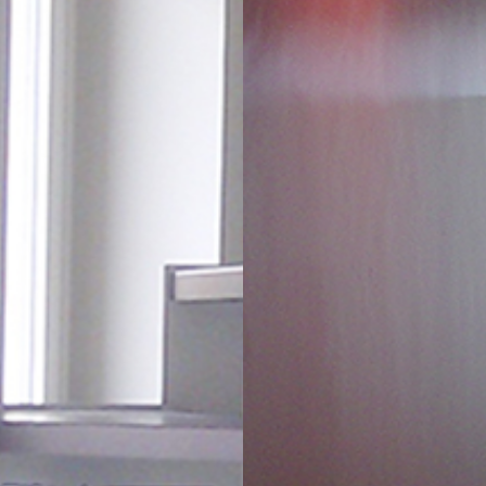
"
"
02
03
Descrizione
Descrizione